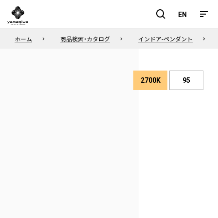
EN
EN
ホーム
商品検索・カタログ
インドア-ペンダント
2700K
95
演
色
色
性
温
度