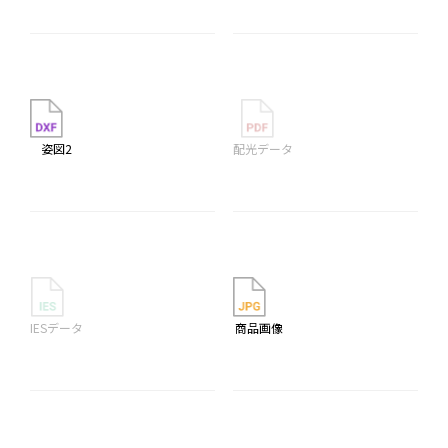
姿図2
配光データ
IESデータ
商品画像