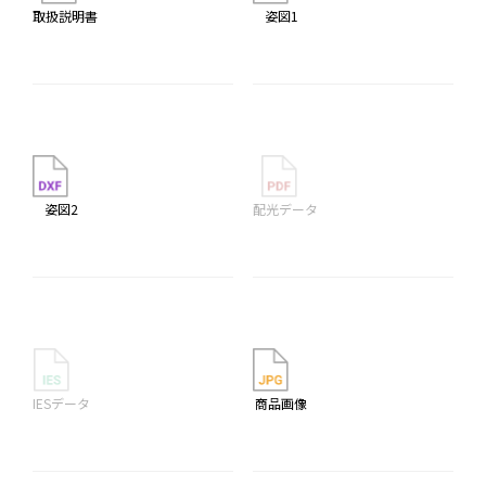
取扱説明書
姿図1
姿図2
配光データ
IESデータ
商品画像