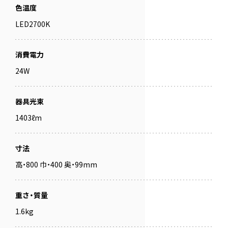
色温度
LED2700K
消費電力
24W
器具光束
1403ℓm
寸法
高・800 巾・400 奥・99mm
重さ・質量
1.6kg