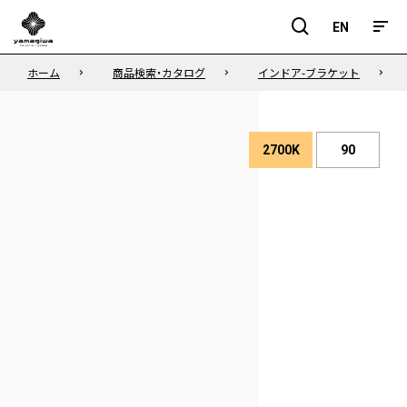
EN
EN
ホーム
商品検索・カタログ
インドア-ブラケット
2700K
90
演
色
色
性
温
度