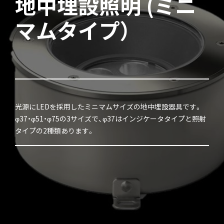
地中埋設照明 (ミニ
マムタイプ）
光源にLEDを採用したミニマムサイズの地中埋設器具です。
φ37・φ51・φ75の3サイズで、φ37はインジケータタイプと照射
タイプの2種類あります。