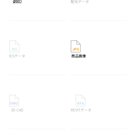
姿図2
配光データ
IESデータ
商品画像
3D CAD
REVITデータ