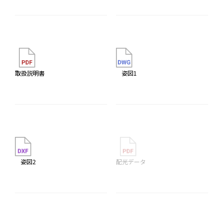
取扱説明書
姿図1
姿図2
配光データ