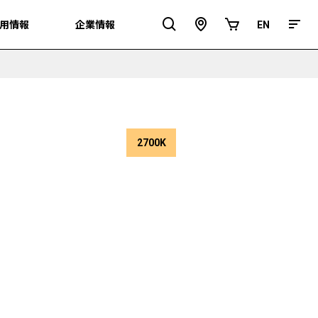
用情報
用情報
企業情報
企業情報
EN
EN
ア
オ
ク
ン
セ
ラ
ス
イ
ン
シ
ョ
ッ
プ
2700K
色
温
度