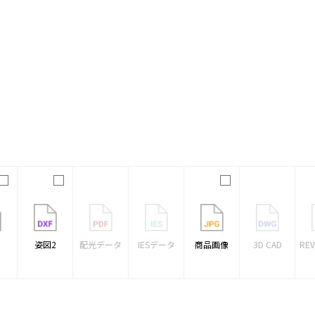
1
姿図2
配光データ
IESデータ
商品画像
3D CAD
RE