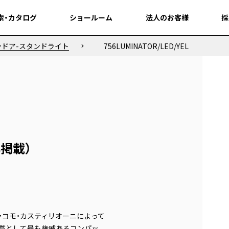
索・カタログ
索・カタログ
ショールーム
ショールーム
法人のお客様
法人のお客様
採
採
ンドア-スタンドライト
756LUMINATOR/LED/YEL
非掲載）
ャコモ・カスティリオーニによって
賞として最も権威あるコンパッ