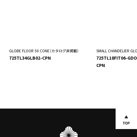
GLOBE FLOOR 50 CONE（カタログ非掲載）
SMALL CHANDELIER
725TL34GLB02-CPN
725TL18FIT06-GD
CPN