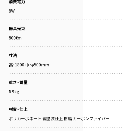
消費電力
8W
器具光束
800ℓm
寸法
高・1800 巾・φ500mm
重さ・質量
6.9kg
材質・仕上
ポリカーボネート 綱塗装仕上 樹脂 カーボンファイバー