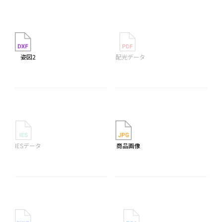
姿図2
配光データ
IESデータ
商品画像