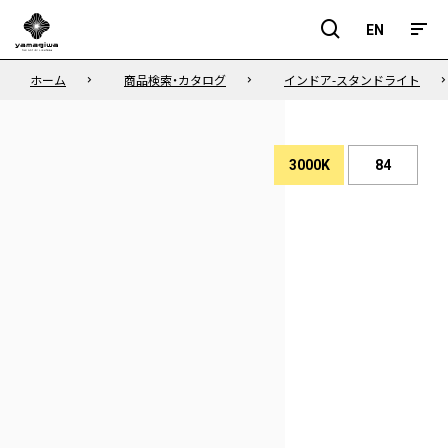
EN
EN
ホーム
商品検索・カタログ
インドア-スタンドライト
3000K
84
演
色
色
性
温
度