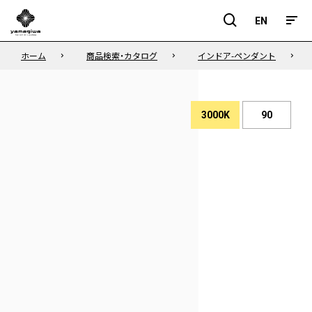
EN
EN
ホーム
商品検索・カタログ
インドア-ペンダント
3000K
90
演
色
色
性
温
度