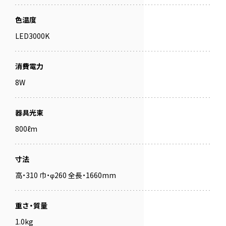
色温度
LED3000K
消費電力
8W
器具光束
800ℓm
寸法
高・310 巾・φ260 全長・1660mm
重さ・質量
1.0kg