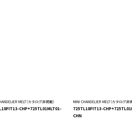
 CHANDELIER MELT（カタログ非掲載）
MINI CHANDELIER MELT（カタログ非
L18FIT13-CHP+725TL01MLT01-
725TL18FIT13-CHP+725TL01
CHN