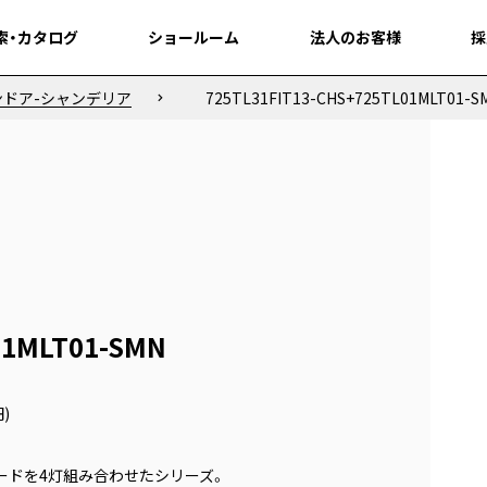
索・カタログ
索・カタログ
ショールーム
ショールーム
法人のお客様
法人のお客様
採
採
ンドア-シャンデリア
725TL31FIT13-CHS+725TL01MLT01-S
01MLT01-SMN
円)
どのセードを4灯組み合わせたシリーズ。