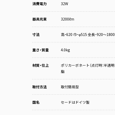
消費電力
32W
器具光束
3200ℓm
寸法
高・620 巾・φ515 全長・920～180
重さ・質量
4.0kg
材質・仕上
ポリカーボネート（点灯時：半透明 
脂
取付方法
取付簡易型
国名
セードはドイツ製