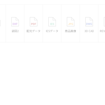
1
姿図2
配光データ
IESデータ
商品画像
3D CAD
RE