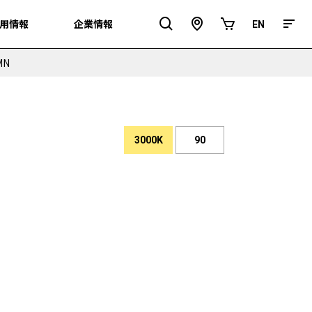
用情報
用情報
企業情報
企業情報
EN
EN
ア
オ
ク
ン
セ
ラ
ス
イ
MN
ン
シ
ョ
ッ
プ
3000K
90
演
色
色
性
温
度