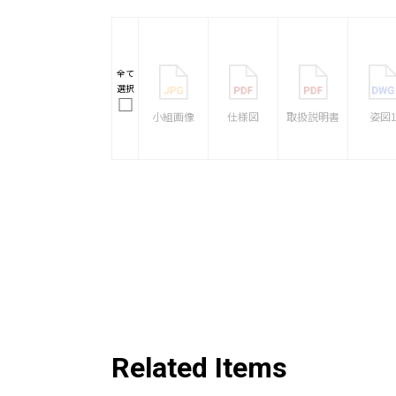
全て
選択
小組画像
仕様図
取扱説明書
姿図
Related Items