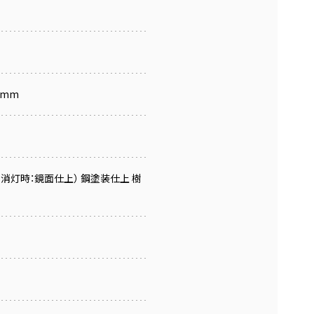
0mm
消灯時：鏡面仕上） 鋼塗装仕上 樹