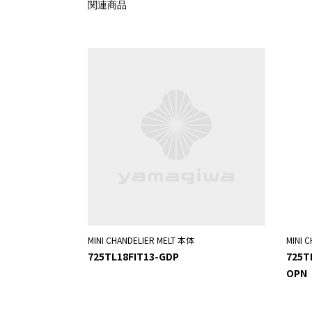
関連商品
MINI CHANDELIER MELT 本体
MINI
725TL18FIT13-GDP
725T
OPN