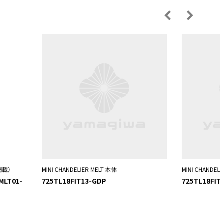
掲載）
MINI CHANDELIER MELT 本体
MINI CHANDE
MLT01-
725TL18FIT13-GDP
725TL18FI