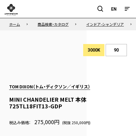
EN
EN
ホーム
商品検索・カタログ
インドア-シャンデリア
3000K
90
演
色
色
性
温
度
TOM DIXON（トム・ディクソン／イギリス）
MINI CHANDELIER MELT 本体
725TL18FIT13-GDP
275,000円
税込み価格：
(税抜 250,000円)