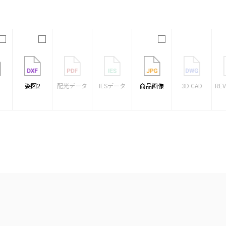
1
姿図2
配光データ
IESデータ
商品画像
3D CAD
RE