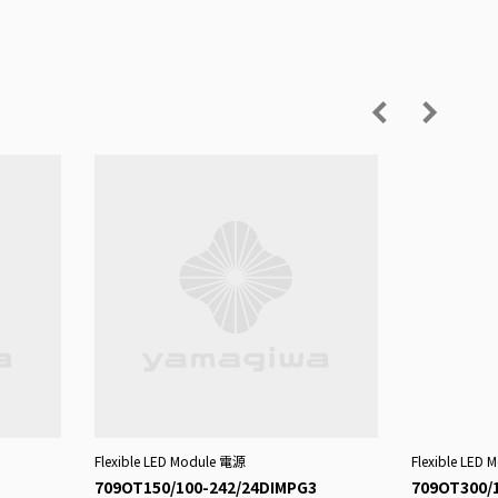
Flexible LED Module 電源
Flexible LED
709OT150/100-242/24DIMPG3
709OT300/