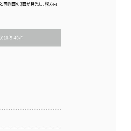
面と両側面の3面が発光し、縦方向
010-5-40/F