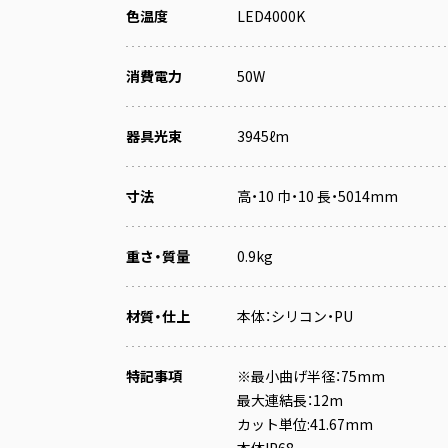
色温度
LED4000K
消費電力
50W
器具光束
3945ℓm
寸法
高・10 巾・10 長・5014mm
重さ・質量
0.9kg
材質・仕上
本体：シリコン・PU
特記事項
※最小曲げ半径：75mm
最大連結長：12m
カット単位:41.67mm