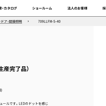
索・カタログ
索・カタログ
ショールーム
ショールーム
法人のお客様
法人のお客様
採
採
ンドア-間接照明
709LLFM-5-40
NI（生産完了品）
円)
ュールです。LEDのドットを感じ