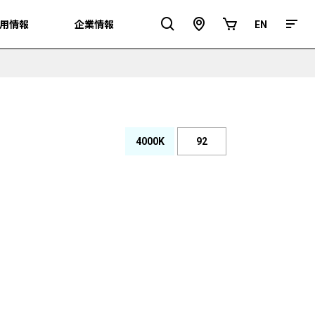
用情報
用情報
企業情報
企業情報
EN
EN
ア
オ
ク
ン
セ
ラ
ス
イ
ン
シ
ョ
ッ
プ
4000K
92
演
色
色
性
温
度