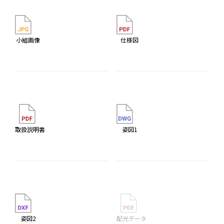
小組画像
仕様図
取扱説明書
姿図1
姿図2
配光データ