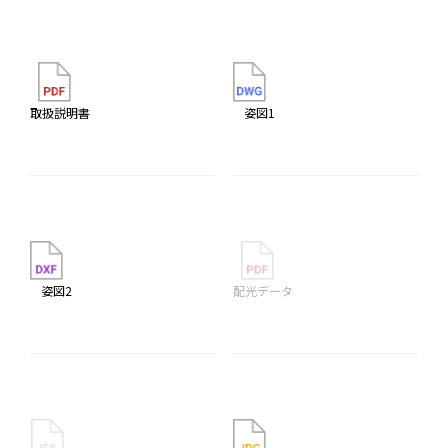
取扱説明書
姿図1
姿図2
配光データ