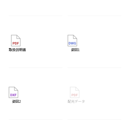
取扱説明書
姿図1
姿図2
配光データ