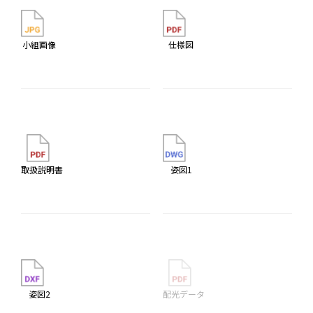
小組画像
仕様図
取扱説明書
姿図1
姿図2
配光データ