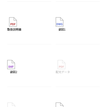
取扱説明書
姿図1
姿図2
配光データ