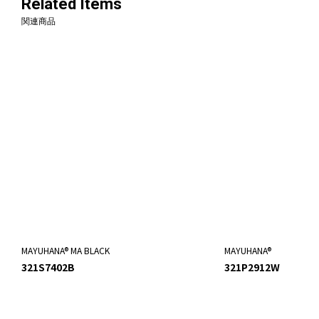
Related Items
関連商品
MAYUHANA® MA BLACK
MAYUHANA®
321S7402B
321P2912W