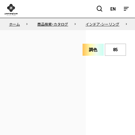
EN
EN
ホーム
商品検索・カタログ
インドア-シーリング
調色
85
演
色
色
性
温
度