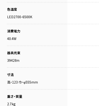
色温度
LED2700-6500K
消費電力
40.4W
器具光束
3942ℓm
寸法
高・123 巾・φ555mm
重さ・質量
2.7kg