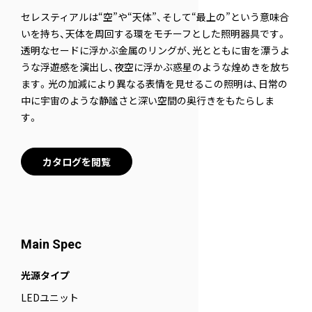
セレスティアルは“空”や“天体”、そして“最上の”という意味合
いを持ち、天体を周回する環をモチーフとした照明器具です。
透明なセードに浮かぶ金属のリングが、光とともに宙を漂うよ
うな浮遊感を演出し、夜空に浮かぶ惑星のような煌めきを放ち
ます。光の加減により異なる表情を見せるこの照明は、日常の
中に宇宙のような静謐さと深い空間の奥行きをもたらしま
す。
カタログを閲覧
Main Spec
光源タイプ
LEDユニット