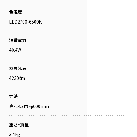
色温度
LED2700-6500K
消費電力
40.4W
器具光束
4230ℓm
寸法
高・145 巾・φ600mm
重さ・質量
3.4kg