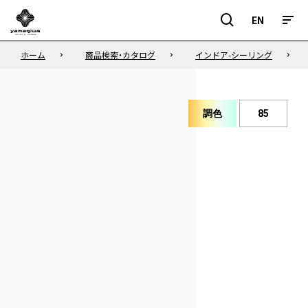
EN
EN
ホーム
商品検索・カタログ
インドア-シーリング
調色
85
演
色
色
性
温
度