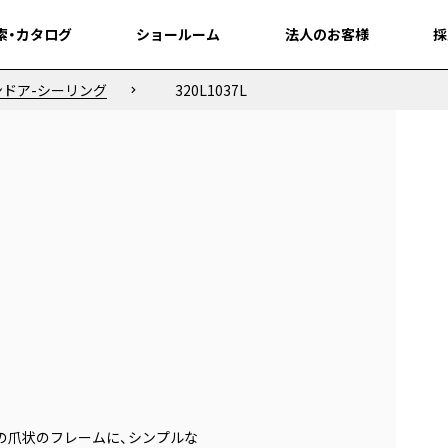
索・カタログ
索・カタログ
ショールーム
ショールーム
法人のお客様
法人のお客様
採
採
ンドア-シーリング
320L1037L
の爪状のフレームに、シンプルな