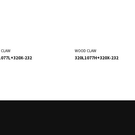
 CLAW
WOOD CLAW
1077L+320X-232
320L1077H+320X-232