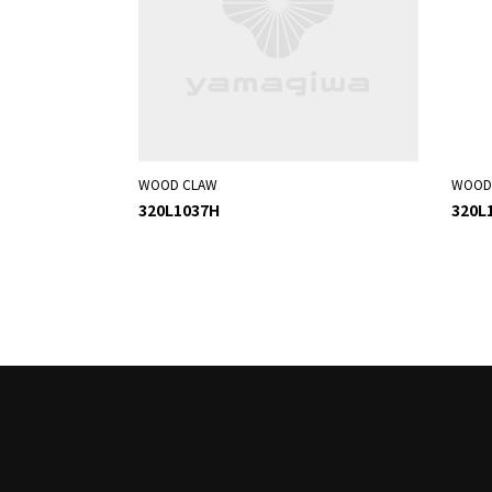
WOOD CLAW
WOOD
320L1037H
320L