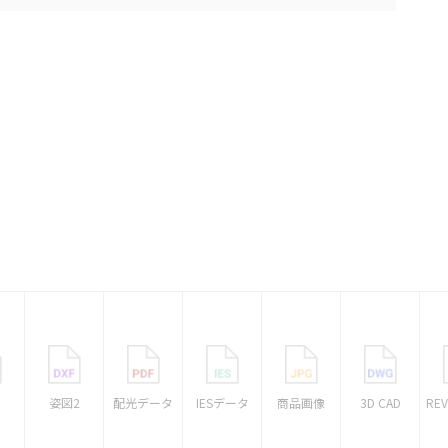
1
姿図2
配光データ
IESデータ
商品画像
3D CAD
RE