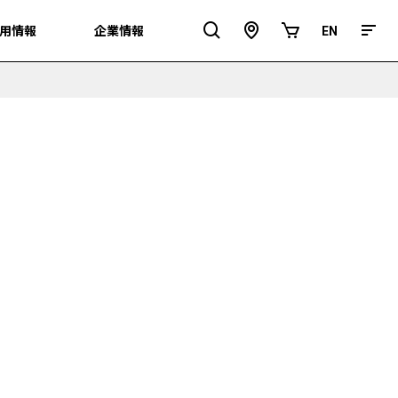
用情報
用情報
企業情報
企業情報
EN
EN
ア
オ
ク
ン
セ
ラ
ス
イ
ン
シ
ョ
ッ
プ