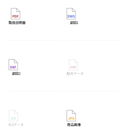
取扱説明書
姿図1
姿図2
配光データ
IESデータ
商品画像