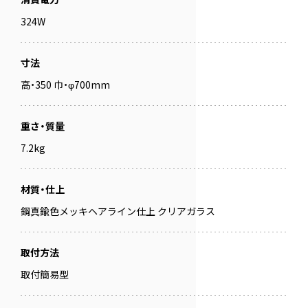
324W
寸法
高・350 巾・φ700mm
重さ・質量
7.2kg
材質・仕上
鋼真鍮色メッキヘアライン仕上 クリアガラス
取付方法
取付簡易型