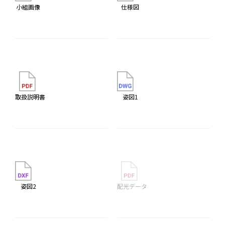
小組画像
仕様図
取扱説明書
姿図1
姿図2
配光データ