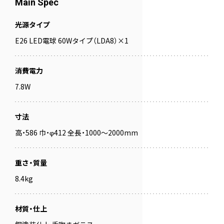
Main Spec
光源タイプ
E26 LED電球 60Wタイプ（LDA8）×1
消費電力
7.8W
寸法
高・586 巾・φ412 全長・1000～2000mm
重さ・質量
8.4kg
材質・仕上