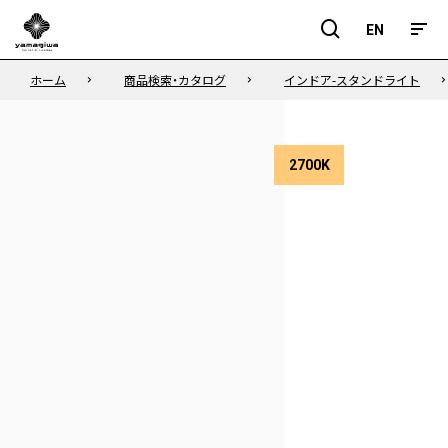
EN
EN
ホーム
商品検索・カタログ
インドア-スタンドライト
2700K
色
温
度