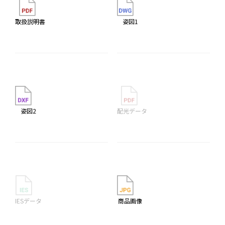
取扱説明書
姿図1
姿図2
配光データ
IESデータ
商品画像