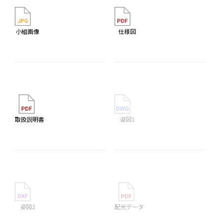
小組画像
仕様図
取扱説明書
姿図1
姿図2
配光データ