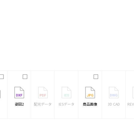
1
姿図2
配光データ
IESデータ
商品画像
3D CAD
RE