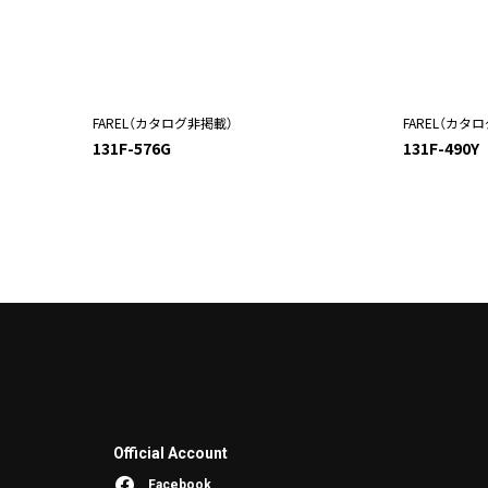
FAREL（カタログ非掲載）
FAREL（カタ
131F-576G
131F-490Y
Official Account
Facebook