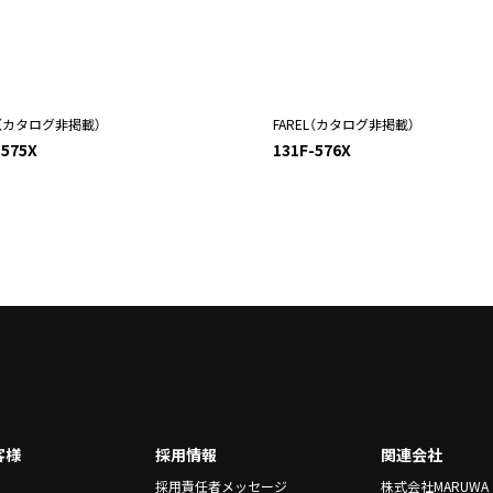
L（カタログ非掲載）
FAREL（カタログ非掲載）
-575X
131F-576X
客様
採用情報
関連会社
採用責任者メッセージ
株式会社MARUWA