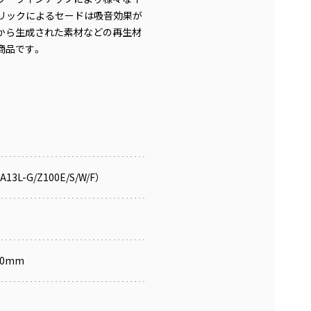
リックによるセードは吸音効果が
から生成された素材などの再生材
商品です。
3L-G/Z100E/S/W/F）
00mm