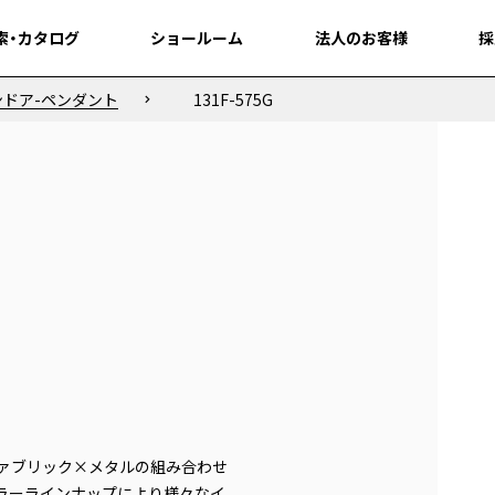
索・カタログ
索・カタログ
ショールーム
ショールーム
法人のお客様
法人のお客様
採
採
ンドア-ペンダント
131F-575G
ァブリック×メタルの組み合わせ
ラーラインナップにより様々なイ