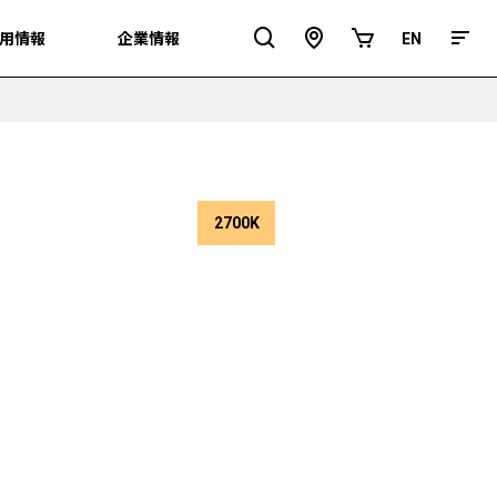
用情報
用情報
企業情報
企業情報
EN
EN
ア
オ
ク
ン
セ
ラ
ス
イ
ン
シ
ョ
ッ
プ
2700K
色
温
度