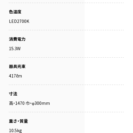
色温度
LED2700K
消費電力
15.3W
器具光束
417ℓm
寸法
高・1470 巾・φ300mm
重さ・質量
10.5kg