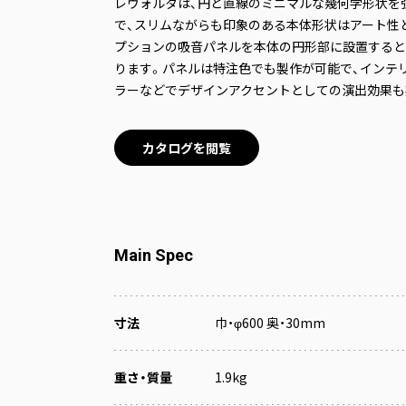
レヴォルタは、円と直線のミニマルな幾何学形状を
で、スリムながらも印象のある本体形状はアート性
プションの吸音パネルを本体の円形部に設置すると
ります。パネルは特注色でも製作が可能で、インテ
ラーなどでデザインアクセントとしての演出効果も
カタログを閲覧
Main Spec
寸法
巾・φ600 奥・30mm
重さ・質量
1.9kg