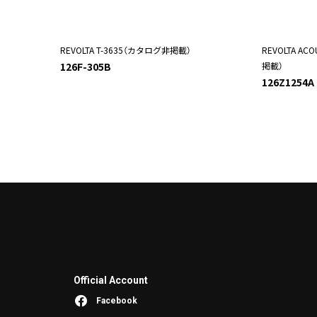
REVOLTA T-3635（カタログ非掲載）
REVOLTA AC
126F-305B
掲載）
126Z1254A
Official Account
Facebook