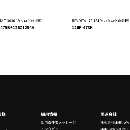
LTA T-3636（カタログ非掲載）
REVOLTA L73.1S1D（カタログ非掲載）
-475B+126Z1254A
126F-473K
客様
採用情報
関連会社
採用責任者メッセージ
株式会社MARUWA
インタビュー
MARUWA SHOMEI