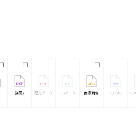
1
姿図2
配光データ
IESデータ
商品画像
3D CAD
RE