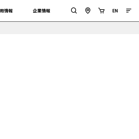
用情報
用情報
企業情報
企業情報
EN
EN
ア
オ
ク
ン
セ
ラ
ス
イ
ン
シ
ョ
ッ
プ