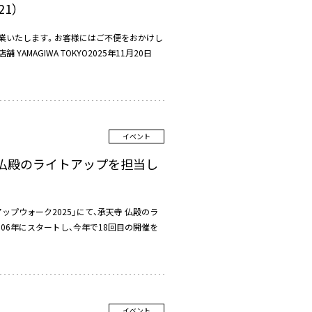
1）
時休業いたします。お客様にはご不便をおかけし
MAGIWA TOKYO2025年11月20日
イベント
寺 仏殿のライトアップを担当し
アップウォーク2025」にて、承天寺 仏殿のラ
06年にスタートし、今年で18回目の開催を
イベント