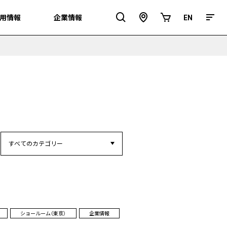
用情報
用情報
企業情報
企業情報
EN
EN
ア
オ
ク
ン
セ
ラ
ス
イ
ン
シ
ョ
ッ
プ
カ
テ
ゴ
リ
ー
ショールーム（東京）
企業情報