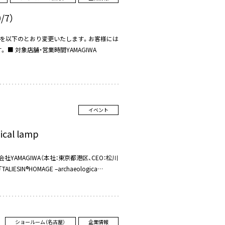
7）
業時間を以下のとおり変更いたします。お客様には
 対象店舗・営業時間YAMAGIWA
イベント
ical lamp
AMAGIWA（本社：東京都港区、CEO：松川
IN®HOMAGE –archaeologica…
ショールーム（名古屋）
企業情報