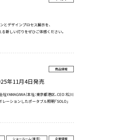
ションとデザインプロセス展示を、
に支える新しい灯りをぜひご体感ください。
商品情報
25年11月4日発売
AMAGIWA（本社：東京都港区、CEO：松川
Rとコラボレーションしたポータブル照明「SOLO」
ショールーム（東京）
企業情報