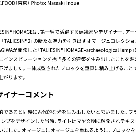
.FOOD（東京） Photo: Masaaki Inoue
LIESIN®HOMAGEは、第一線で活躍する建築家やデザイナー、
、「TALIESIN®2」の新たな魅力を引き出すオマージュコレクシ
AGIWAが開発した「TALIESIN®HOMAGE–archaeological
にインスピレーションを抱き多くの建築を生み出したことを源流に、考古学
下げました。一体成型されたブロックを垂直に積み上げること
上がります。
ザイナーコメント
的であると同時に古代的な光を生み出したいと思いました。フラ
ランプをデザインした当時、ライトはマヤ文明に触発されテキス
いました。オマージュにオマージュを重ねるように、ブロックを一