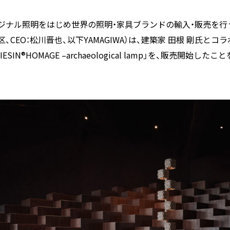
ジナル照明をはじめ世界の照明・家具ブランドの輸入・販売を行う株
区、CEO：松川晋也、以下YAMAGIWA）は、建築家 田根 剛氏と
LIESIN®HOMAGE –archaeological lamp」を、販売開始