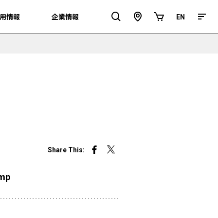
用情報
用情報
企業情報
企業情報
EN
EN
ア
オ
ク
ン
セ
ラ
ス
イ
ン
シ
ョ
ッ
プ
Share This:
こ
こ
の
の
ペ
ペ
amp
ー
ー
ジ
ジ
を
を
Facebook
X
で
で
シ
シ