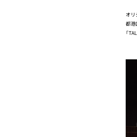
オリ
都港
「TA