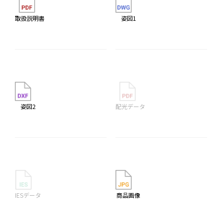
取扱説明書
姿図1
姿図2
配光データ
IESデータ
商品画像