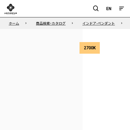
EN
EN
ホーム
商品検索・カタログ
インドア-ペンダント
2700K
色
温
度