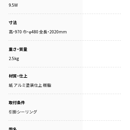
9.5W
寸法
高・970 巾・φ480 全長・2020mm
重さ・質量
2.5kg
材質・仕上
紙 アルミ塗装仕上 樹脂
取付条件
引掛シーリング
国名