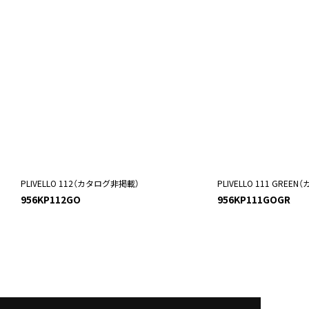
PLIVELLO 112（カタログ非掲載）
PLIVELLO 111 GRE
956KP112GO
956KP111GOGR