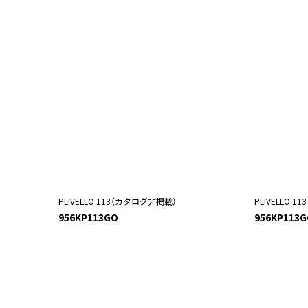
PLIVELLO 113（カタログ非掲載）
PLIVELLO 
956KP113GO
956KP113