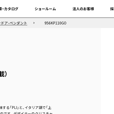
索・カタログ
索・カタログ
ショールーム
ショールーム
法人のお客様
法人のお客様
採
採
ンドア-ペンダント
956KP110GO
載）
する「PLI」と、イタリア語で「上
たものです。デザイナーのクリスチャ