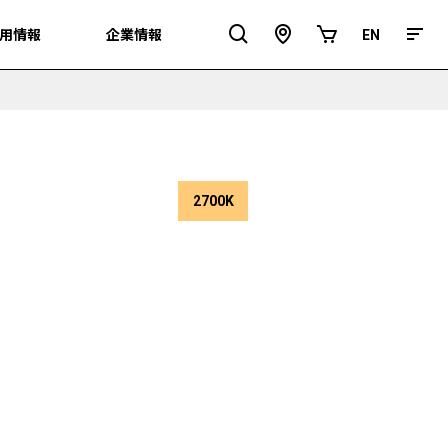
用情報
用情報
企業情報
企業情報
EN
EN
ア
オ
ク
ン
セ
ラ
ス
イ
ン
シ
ョ
ッ
プ
2700K
色
温
度