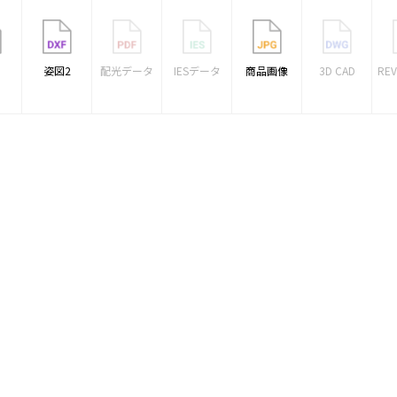
1
姿図2
配光データ
IESデータ
商品画像
3D CAD
RE