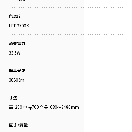
色温度
LED2700K
消費電力
33.5W
器具光束
3850ℓm
寸法
高・280 巾・φ700 全長・630～3480mm
重さ・質量