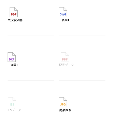
取扱説明書
姿図1
姿図2
配光データ
IESデータ
商品画像