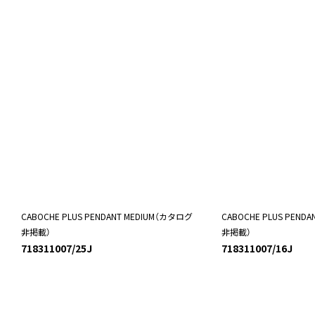
CABOCHE PLUS PENDANT MEDIUM（カタログ
CABOCHE PLUS PEND
非掲載）
非掲載）
718311007/25J
718311007/16J