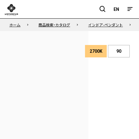
EN
EN
ホーム
商品検索・カタログ
インドア-ペンダント
2700K
90
演
色
色
性
温
度