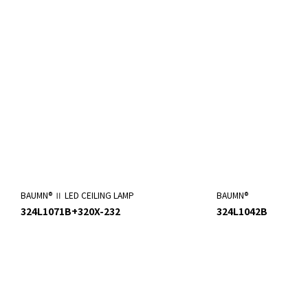
BAUMN® Ⅱ LED CEILING LAMP
BAUMN®
324L1071B+320X-232
324L1042B