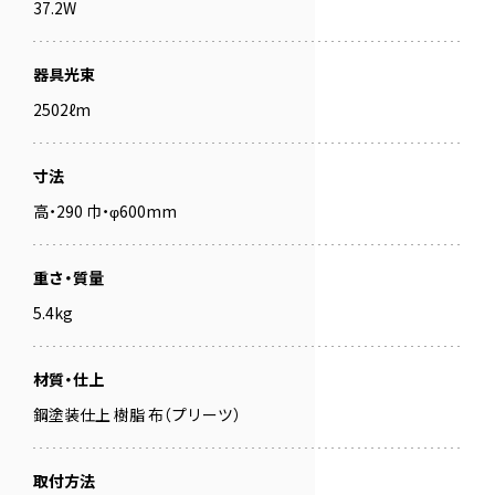
37.2W
器具光束
2502ℓm
寸法
高・290 巾・φ600mm
重さ・質量
5.4kg
材質・仕上
鋼塗装仕上 樹脂 布（プリーツ）
取付方法