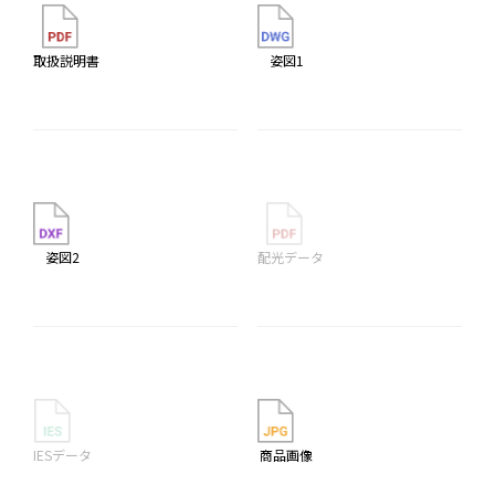
取扱説明書
姿図1
姿図2
配光データ
IESデータ
商品画像